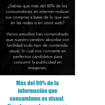
¿Sabías que más del 60% de los
consumidores en internet realizan
sus compras a base de lo que ven
en las redes o en sitios web?
Varios estudios han comprobado
que nuestro cerebro absorbe con
facilidad todo tipo de contenido
visual, lo cual nos convierte en
perfectos candidatos para
consumir la publicidad en
imágenes.
Más del 90% de la
información que
consumimos es visual.