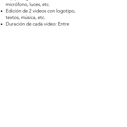
micrófono, luces, etc.
Edición de 2 videos con logotipo,
textos, música, etc.
Duración de cada video: Entre
Entrega totalmente digital por
DropBox, USB o disco grabado.
Cotizar servicio
Video Producción
y Fotografía
Grabación en locación 1hr a 3hrs
aprox.
Equipo digital HD CANON,
micrófono, luces, etc.
Edición de 1 video con logotipo,
textos, música, etc.